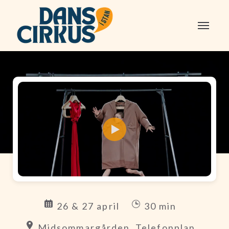
26 & 27 april
30 min
Midsommargården, Telefonplan