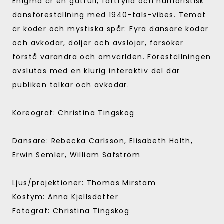
Enigma är en gåtfull, fartfylld och humoristisk
dansföreställning med 1940-tals-vibes. Temat
är koder och mystiska spår: Fyra dansare kodar
och avkodar, döljer och avslöjar, försöker
förstå varandra och omvärlden. Föreställningen
avslutas med en klurig interaktiv del där
publiken tolkar och avkodar.
Koreograf: Christina Tingskog
Dansare: Rebecka Carlsson, Elisabeth Holth,
Erwin Semler, William Säfström
Ljus/projektioner: Thomas Mirstam
Kostym: Anna Kjellsdotter
Fotograf: Christina Tingskog