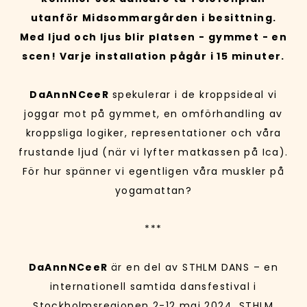
utanför Midsommargården i besittning.
Med ljud och ljus blir platsen - gymmet - en
scen! Varje installation pågår i 15 minuter.
DaAnnNCeeR
spekulerar i de kroppsideal vi
joggar mot på gymmet, en omförhandling av
kroppsliga logiker, representationer och våra
frustande ljud (när vi lyfter matkassen på Ica).
För hur spänner vi egentligen våra muskler på
yogamattan?
***
DaAnnNCeeR
är en del av STHLM DANS – en
internationell samtida dansfestival i
Stockholmsregionen 2-12 maj 2024. STHLM